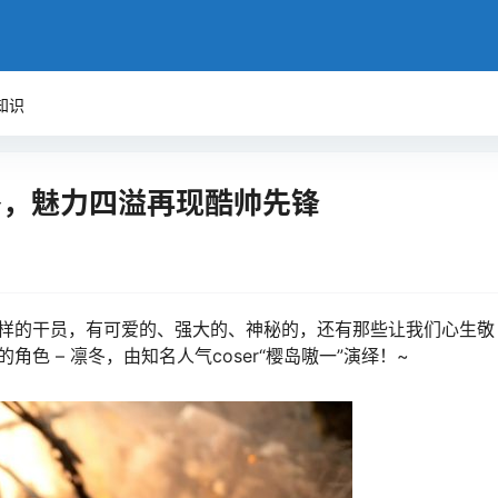
知识
凛冬，魅力四溢再现酷帅先锋
样的干员，有可爱的、强大的、神秘的，还有那些让我们心生敬
色 – 凛冬，由知名人气coser“樱岛嗷一”演绎！~