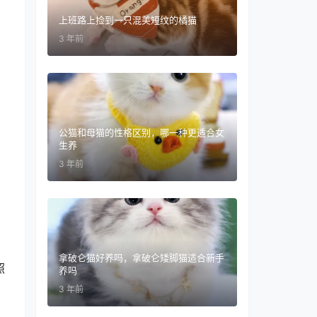
上班路上捡到一只混美短纹的橘猫
3 年前
公猫和母猫的性格区别，哪一种更适合女
生养
3 年前
拿破仑猫好养吗，拿破仑矮脚猫适合新手
照
养吗
3 年前