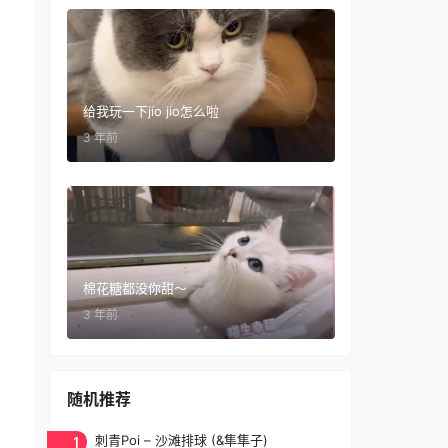
给我玩一下jio jio怎么啦
3 年前
棉花糖都没你甜～
3 年前
随机推荐
1
刺青Poi – 沙滩排球 (&隼隼子)