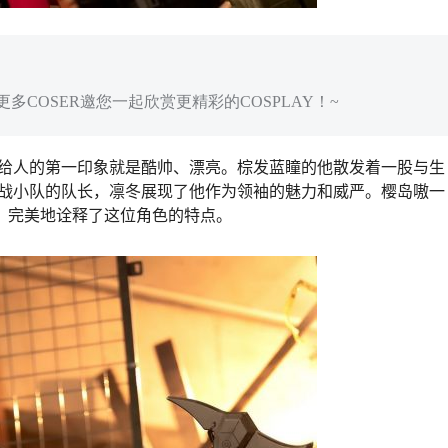
多COSER邀您一起欣赏更精彩的COSPLAY！~
给人的第一印象就是酷帅、漂亮。棕发蓝瞳的他散发着一股与生
战小队的队长，凛冬展现了他作为领袖的魅力和威严。樱岛嗷一
情，完美地诠释了这位角色的特点。