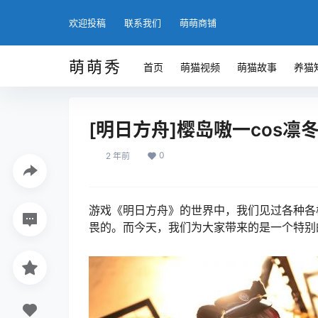
欢迎投稿
联系我们
萌萌商铺
萌萌秀
首页
萌猫视频
萌猫故事
养猫
[明日方舟]樱岛嗷一cos
0
2 年前
游戏《明日方舟》的世界中，我们见过各种各
畏的。而今天，我们为大家带来的是一个特别的角