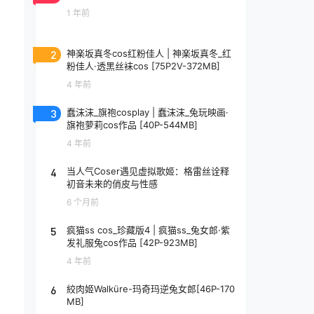
1 年前
2
神楽坂真冬cos红粉佳人 | 神楽坂真冬_红
粉佳人·透黑丝袜cos [75P2V-372MB]
4 年前
3
蠢沫沫_旗袍cosplay | 蠢沫沫_兔玩映画·
旗袍萝莉cos作品 [40P-544MB]
4 年前
4
当人气Coser遇见虚拟歌姬：格雷丝诠释
初音未来的俏皮与性感
6 个月前
5
疯猫ss cos_珍藏版4 | 疯猫ss_兔女郎·紫
发礼服兔cos作品 [42P-923MB]
4 年前
6
絞肉姬Walküre-玛奇玛逆兔女郎[46P-170
MB]