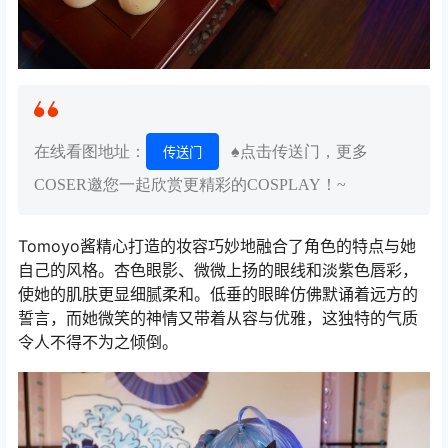
在线看图地址：
♠点击传送门，更多
传送门
COSER邀您一起欣赏更精彩的COSPLAY！~
Tomoyo酱精心打造的妆容巧妙地融合了角色的特点与她
自己的风格。杏色眼影、微微上扬的眼线和淡紫色唇彩，
使她的肌肤更显细腻柔和。低垂的眼眸仿佛默诵着远方的
誓言，而她微笑的神情又带着从容与优雅，这独特的气质
令人不得不为之倾倒。