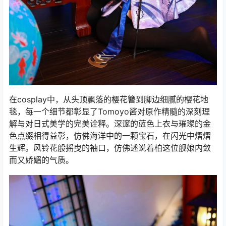
在cosplay中，从头顶飘落的樱花簪到脚边细腻的樱花地
毯，每一个细节都彰显了Tomoyo酱对原作精髓的深刻理
解与对日式美学的完美诠释。深邃的蓝色上衣与璀璨的金
色点缀相得益彰，仿佛海洋中的一颗宝石，在闪光中熠熠
生辉。风铃花般摇曳的袖口，仿佛述说着柏这位舰娘内敛
而又娇媚的气质。