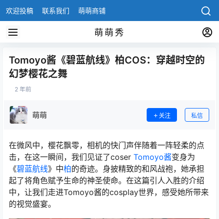
欢迎投稿
联系我们
萌萌商铺
萌萌秀
Tomoyo酱《碧蓝航线》柏COS：穿越时空的
幻梦樱花之舞
2 年前
萌萌
关注
私信
在微风中，樱花飘零，相机的快门声伴随着一阵轻柔的点
击，在这一瞬间，我们见证了coser
Tomoyo酱
变身为
《
碧蓝航线
》中
柏
的奇迹。身披精致的和风战袍，她承担
起了将角色赋予生命的神圣使命。在这篇引人入胜的介绍
中，让我们走进Tomoyo酱的cosplay世界，感受她所带来
的视觉盛宴。