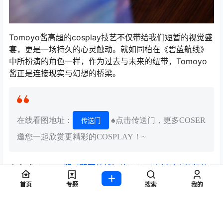
Tomoyo酱高超的cosplay技艺不仅带给我们短暂的视觉盛
宴，更是一场持久的心灵触动。就如同柏在《碧蓝航线》
中所扮演的角色一样，作为过去与未来的纽带，Tomoyo
酱正是连接现实与幻想的桥梁。
在线看图地址：
♠点击传送门，更多COSER
传送门
邀您一起欣赏更精彩的COSPLAY！~
本文「
Tomoyo酱《碧蓝航线》柏COS：穿越时空的幻梦
樱花之舞
」由
萌萌秀www.coscd.com
整理，感谢您的阅
首页
专题
搜索
我的
读！