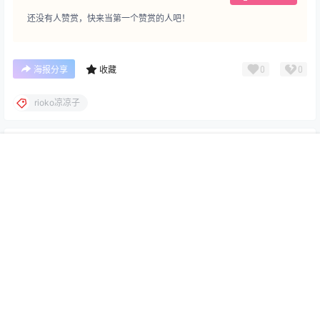
还没有人赞赏，快来当第一个赞赏的人吧！
0
0
海报分享
收藏
rioko凉凉子
0 条回复
文章作者
管理员
A
M
首页
专题
搜索
我的
欢迎您，新朋友，感谢参与互动！
确认修改