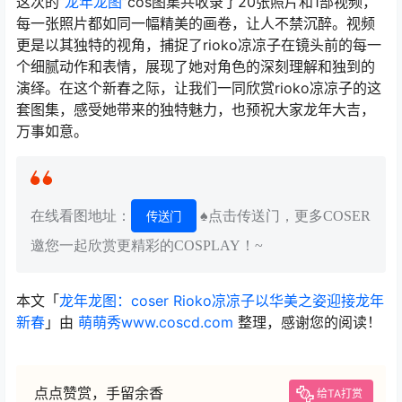
这次的“
龙年龙图
”cos图集共收录了20张照片和1部视频，
每一张照片都如同一幅精美的画卷，让人不禁沉醉。视频
更是以其独特的视角，捕捉了rioko凉凉子在镜头前的每一
个细腻动作和表情，展现了她对角色的深刻理解和独到的
演绎。在这个新春之际，让我们一同欣赏rioko凉凉子的这
套图集，感受她带来的独特魅力，也预祝大家龙年大吉，
万事如意。
在线看图地址：
♠点击传送门，更多COSER
传送门
邀您一起欣赏更精彩的COSPLAY！~
本文「
龙年龙图：coser Rioko凉凉子以华美之姿迎接龙年
新春
」由
萌萌秀www.coscd.com
整理，感谢您的阅读！
点点赞赏，手留余香
给TA打赏