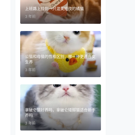
上班路上捡到一只混美短纹的橘猫
3 年前
公猫和母猫的性格区别，哪一种更适合女
生养
3 年前
拿破仑猫好养吗，拿破仑矮脚猫适合新手
养吗
3 年前