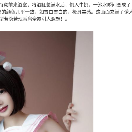
F罩杯，特意前来浴室，将浴缸装满水后，倒入牛奶，一池水瞬间变成了
牛奶的颜色几乎一致，如雪白雪白的，极具美感。这画面充满了诱
型若隐若现香肩全露引人遐想！。