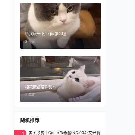
给我玩一下jio jio怎么啦
3 年前
棉花糖都没你甜～
3 年前
随机推荐
1
美图欣赏丨Coser瓜希酱:NO.004-艾米莉