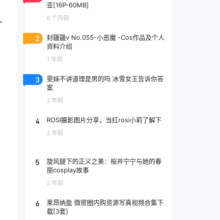
亚[16P-60MB]
6 个月前
人
2
封疆疆v No.055-小恶魔 -Cos作品及个人
资料介绍
1 年前
3
雯妹不讲道理是男的吗 冰雪女王告诉你答
案
2 年前
4
ROSI摄影图片分享，当红rosi小莉了解下
2 年前
5
旋风腿下的正义之美：桜井宁宁与她的春
丽cosplay故事
2 年前
6
莱昂纳盈 微密圈内购资源写真视频合集下
载[3套]