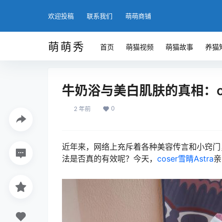
欢迎投稿
联系我们
萌萌商铺
萌萌秀
首页
萌猫视频
萌猫故事
养猫
牛奶浴与美白肌肤的真相：co
0
2 年前
近年来，网络上充斥着各种美容传言和小窍门
法是否真的有效呢？今天，
coser
雪睛Astra
亲