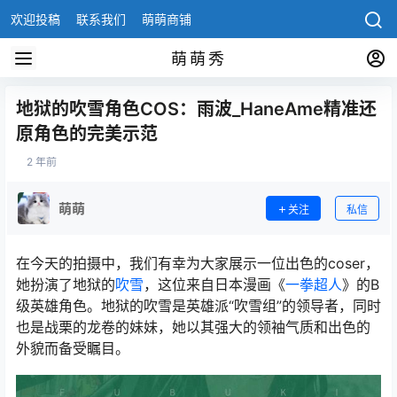
欢迎投稿
联系我们
萌萌商铺
萌萌秀
地狱的吹雪角色COS：雨波_HaneAme精准还
原角色的完美示范
2 年前
萌萌
关注
私信
在今天的拍摄中，我们有幸为大家展示一位出色的coser，
她扮演了地狱的
吹雪
，这位来自日本漫画《
一拳超人
》的B
级英雄角色。地狱的吹雪是英雄派“吹雪组”的领导者，同时
也是战栗的龙卷的妹妹，她以其强大的领袖气质和出色的
外貌而备受瞩目。