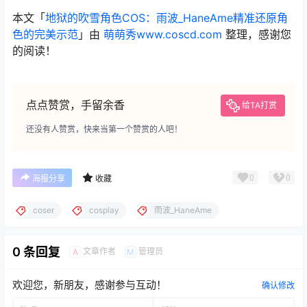
本文「
地狱的吹雪角色COS：雨波_HaneAme精准还原角
色的完美示范
」由
萌萌秀www.coscd.com
整理，感谢您
的阅读！
点点赞赏，手留余香
给TA打赏
还没有人赞赏，快来当第一个赞赏的人吧！
0
0
海报分享
收藏
coser
cosplay
雨波_HaneAme
0 条回复
文章作者
管理员
A
M
欢迎您，新朋友，感谢参与互动！
确认修改