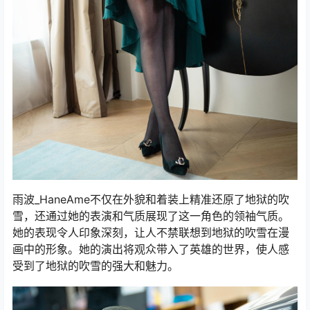
雨波_HaneAme不仅在外貌和着装上精准还原了地狱的吹
雪，还通过她的表演和气质展现了这一角色的领袖气质。
她的表现令人印象深刻，让人不禁联想到地狱的吹雪在漫
画中的形象。她的演出将观众带入了英雄的世界，使人感
受到了地狱的吹雪的强大和魅力。