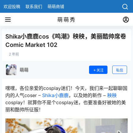
欢迎投稿
联系我们
萌萌商铺
萌萌秀
Shika小鹿鹿cos《鸣潮》秧秧，美丽酷帅席卷
Comic Market 102
2 年前
萌萌
关注
私信
嘿嘿，各位亲爱的cosplay迷们！今天，我们来一起聊聊国
内的人气coser –
Shika小鹿鹿
，以及她的新作 –
秧秧
cosplay！就算你不是个cosplay迷，也要准备好被她的美
丽和酷帅所征服！