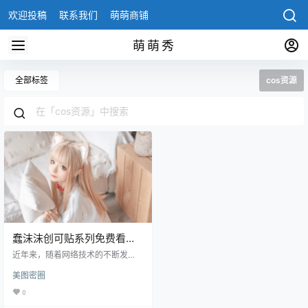
欢迎投稿
联系我们
萌萌商铺
萌萌秀
全部标签
cos资源
蠢沫沫创可贴系列免费看
图，213套cos资源
近年来，随着网络技术的不断发
展，互联网上的内容越来越丰富多
美图密圈
样，各种娱乐资源也逐渐成为了人
们生活中不可或缺的一部分。其
0
中，coser这个词汇也成为了很多年