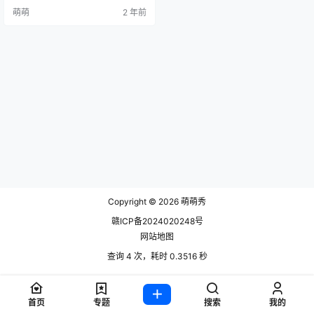
轻人的热门话题。而在众多coser
萌萌
2 年前
中，蠢沫沫因其独特的风格和可爱
的形象走红网络，外加上她特有的
拍摄技巧，收获了无数绅士的喜
爱，但是她的摄影图片一部的价格
都是 2百多，这个价格我想很多人都
是承受不了的吧！也是因为如此，
很多人都在寻找蠢沫沫免费看图的
地…
Copyright © 2026
萌萌秀
赣ICP备2024020248号
网站地图
查询 4 次，耗时 0.3516 秒
首页
专题
搜索
我的