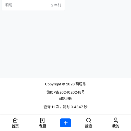
L职业装，那气质，那身材。今天我
萌萌
2 年前
们就把王心悦代表作品OL职业装分
享给大家 资源获取： 王心悦全部摄
影作品，前往获取 王心悦最新作品
打包，前往观看 王心悦穿着一件深
色条纹的正装衬衫，搭配一条黑色
的包臀裙，显得职业而时尚。她的
衬衫袖子被卷起到肘部，…
Copyright © 2026
萌萌秀
赣ICP备2024020248号
网站地图
查询 11 次，耗时 0.4347 秒
首页
专题
搜索
我的