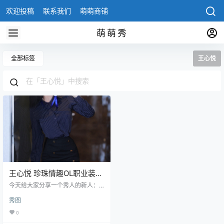
欢迎投稿
联系我们
萌萌商铺
萌萌秀
全部标签
王心悦
王心悦 珍珠情趣OL职业装
，反差感很强
今天给大家分享一个秀人的新人：
王心悦，今儿你们唠唠新人模特女
秀图
神桃妖夭，那可真是让人眼前一亮
啊！ 王心悦 ，这妹子，那身材，简
0
直绝了！曲线玲珑，穿上珍珠情趣O