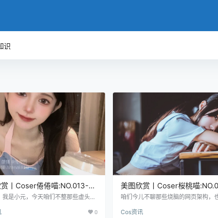
知识
赏丨Coser倦倦喵:NO.013-露
美图欣赏丨Coser桜桃喵:NO.0
2P-2V-237.4M]
白水手服[39P-290MB]
，我是小元，今天咱们不整那些虚头巴
咱们今儿不聊那些烧脑的网页架构，
直接上硬菜，这个标题看着有点长：美
么流量发财，咱就翻开那本写满了青
讯
0
Cos资讯
oser倦倦喵:NO.013-露背裙[32P-2
的账簿，聊聊最近圈子里挺火的桜桃喵