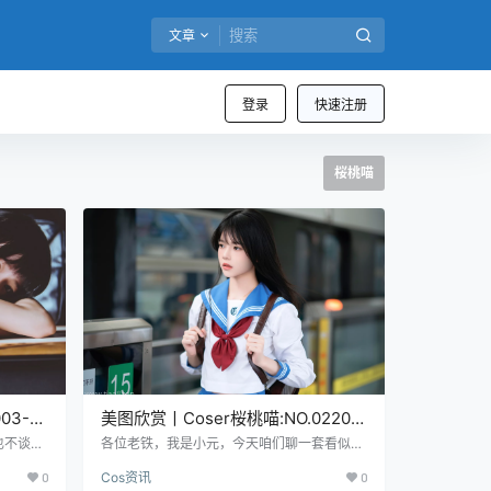
文章
登录
快速注册
桜桃喵
03-蓝
美图欣赏丨Coser桜桃喵:NO.0220-
地铁JK[33P-527MB]
也不谈什
各位老铁，我是小元，今天咱们聊一套看似平
春与颜值
常，但其实非常见功力的作品，“地铁JK”，这
0
Cos资讯
0
。 其实
四个字，可以说是最常见、最生活化的拍摄主