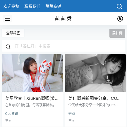
欢迎投稿
联系我们
萌萌商铺
萌萌秀
全部标签
姜仁卿
美图欣赏丨XiuRen卿卿(姜仁
姜仁卿最新图集分享，COS
卿) No.1702[68+1P200M]
界的纯欲担当
在首尔的时尚圈，每当夜幕降临，
今天给大家分享一个国外的COSER
星光似乎都汇聚到了一个名叫姜仁
——姜仁卿，初听这个名字的我还
Cos资讯
秀图
卿的女孩身上。这位1997年出生的
以为是我们国家的，了解过后才知
狮子座模特，以其160厘米的身高和
道她是一个韩国的妹纸，她的身材
0
0
B80 W98 H88的三围，在模特界如
和颜值都是绝佳的，就是不知道处