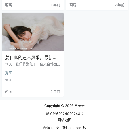
同一颗冉冉升起的新星。 她的昵称
在韩国这个国家，有没有整容，不
萌萌
1 年前
萌萌
2 年前
“Ebichu”在粉丝中流传甚广，仿佛
得不说她的图集的质量还是很高
是她的另一个身份，一个更加亲近
的，和蠢沫沫一样，她有很多的作
和可爱的存在。 姜仁卿的故事，就
品都是加上了创可贴这一个道具，
像是一部精心编排的时尚片。她不
初看清纯，再看就是非常的引人入
仅在平面模特领域有着显著的成
胜，用纯欲这个词来形容她相当的
就，还在COSPLAY界以其精湛的co
贴切，她的最新最全图集我已经准
s技…
备好了，在看之前先给大家分享一
个同名…
姜仁卿的迷人风采，最新图
片资源在线赏析
今天，我们将聚焦于一位来自韩国
的姑娘——姜仁卿。别名Ebichu，
秀图
这个名字仿佛是一首柔美的旋律，
悠扬而又动听。她是一位生于1997
0
年7月29日的狮子座女孩，掌柜初次
看见照片中的她，就感觉她身上散
萌萌
2 年前
发出的独立自信的气质如同夏日清
晨的微风，带着清新和温暖。而她
那妩媚动人的外貌，则如同午后阳
Copyright © 2026
萌萌秀
光透过树叶的缝隙洒在小径上，温
柔而迷人。 资源获取： 姜仁卿全部
赣ICP备2024020248号
摄影作品，前往获取 姜仁卿最新作
品打包，前往获取 谈…
网站地图
查询 13 次，耗时 0.3601 秒