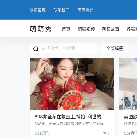
欢迎投稿
联系我们
萌萌商铺
萌萌秀
首页
萌猫视频
萌猫故事
养猫
全部标签
808兆全花在氛围上,抖娘-利世的新
美图欣赏
娘值得逐帧看
milky
808兆，小元我前列次看到这个数字的时候，
各位老
以为是自己眼花。55张图加两段s频，塞了80
天我可
17MB
Cos资讯
0
Cos资
8兆进去，抖娘-利世这套新娘，是目前她所有
硬货：Co