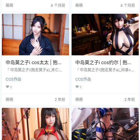
象，将《碧蓝航线》中那份甜美依
言：不是刻意卖萌，而是像雨滴一
萌萌
4 个月前
萌萌
4 个月前
恋转化为可触摸的视觉氛围。她不
样自然渗入画面，让人不自觉地放
只是“在扮演新娘”，更像是把一段温
慢视线，在她微微倾斜的姿态里，
柔关系，安静地铺陈在光影之间。
感受到一种近乎无防备的亲近感。
柴郡这一角色的魅力，本就建立在
从人物气质来看，中岛莫之子i的软
“亲昵感”与“依赖感”的微妙平衡上。
妹表达并不依赖夸张动作，而是通
中岛莫之子i通过极具亲和力的眼神
过细节层层叠加。她的眼神带有轻
与微微上扬的…
微停顿感，既不直…
中岛莫之子i cos太太 | 抱走
中岛莫之子i cos约尔 | 抱走
莫子a_未亡人·太太和服cos
莫子a_间谍×过家家·约尔cos
『 中岛莫之子i(抱走莫子a)_未亡人·
『 中岛莫之子i(抱走莫子a)_间谍×过
[65P13V-2.10GB]
太太和服cos作品介绍 』 「资源名
[52P18V-1.46GB]
家家·约尔cos作品介绍 』 「资源名
COS作品
COS作品
称」：中岛莫之子i - NO.054 未亡
称」：中岛莫之子i - NO.055 间谍×
人太太 [65P13V-2.10GB] 「COSE
过家家 约尔太太 [52P18V-1.46GB]
0
0
R」：中岛莫之子i（抱走莫子a）
「COSER」：中岛莫之子i（抱走莫
「出生日期」：2000年02月28日
子a） 「出生日期」：2000年02月
萌萌
2 年前
萌萌
2 年前
「地区」：中国广东 「照片数
28日 「地区」：中国广东 「照片数
量」：65 张 + 13 MV 「画质」：全
量」：52 张 + 18 MV 「画质」：全
高清+ 「容量」：1.46 GB 温馨提
高清+ 「容量」：1.46 GB 温馨提
示：需要解压教程和看图软件可以
示：需要解压教程和看图软件可以
参考《新人必看》.…
参考…