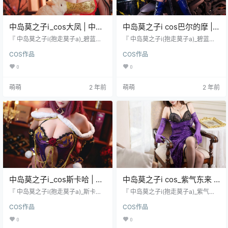
中岛莫之子i_cos大凤 | 中岛
中岛莫之子i cos巴尔的摩 |
莫之子i_碧蓝航线·大凤cos作
抱走莫子a_碧蓝航线·巴尔的
『 中岛莫之子i(抱走莫子a)_碧蓝航
『 中岛莫之子i(抱走莫子a)_碧蓝航
品 [40P1V-1.07GB]
线·大凤cos作品介绍 』 「资源名
摩cos [51P12V-2.54GB]
线·巴尔的摩cos作品介绍 』 「资源
COS作品
COS作品
称」：中岛莫之子i - NO.029 碧蓝
名称」：中岛莫之子i - NO.050 巴
航线 大凤 [40P1V-1.07GB] 「COS
尔的摩 [51P12V-2.54GB] 「COSE
0
0
ER」：中岛莫之子i（抱走莫子a）
R」：中岛莫之子i（抱走莫子a）
「出生日期」：2000年02月28日
「出生日期」：2000年02月28日
萌萌
2 年前
萌萌
2 年前
「地区」：中国广东 「照片数
「地区」：中国广东 「照片数
量」：40 张 + 1 MV 「画质」：全
量」：51 张 + 12 MV 「画质」：全
高清+ 「容量」：1.07 GB 温馨提
高清+ 「容量」：2.54 GB 温馨提
示：需要解压教程和看图软件可以
示：需要解压教程和看图软件可以
参考《新人必看》. …
参考《新人必看》.…
中岛莫之子i_cos斯卡哈 | 中
中岛莫之子i cos_紫气东来 |
岛莫之子i_斯卡哈·兔女郎cos
抱走莫子a_紫气东来·礼服
『 中岛莫之子i(抱走莫子a)_斯卡哈·
『 中岛莫之子i(抱走莫子a)_紫气东
作品 [51P-494MB]
兔女郎cos作品介绍 』 「资源名
+蕾丝cos [92P18V-
来·礼服+蕾丝cos作品介绍 』 「资
COS作品
COS作品
称」：中岛莫之子i - NO.040 Fate/
源名称」：中岛莫之子i - NO.051 紫
2.30GB]
Grand Order 斯卡哈 兔女郎 [51P-4
气东来 [92P18V-2.30GB] 「COSE
0
0
94MB] 「COSER」：中岛莫之子i
R」：中岛莫之子i（抱走莫子a）