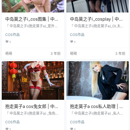
中岛莫之子i_cos图集 | 中岛
中岛莫之子i_cosplay | 中岛
莫之子i(抱走莫子a)_室外性
莫之子i(抱走莫子a)_OL太太
『 中岛莫之子i(抱走莫子a)_室外性
『 中岛莫之子i(抱走莫子a)_OL太太
感cosplay [80P-1.33GB]
感cosplay作品介绍 』 「资源名
cos作品 [78P15V-2.22GB]
cos作品介绍 』 「资源名称」：中
COS作品
COS作品
称」：中岛莫之子i - NO.027 室外
岛莫之子i - NO.044 OL太太 [78P1
性感图集 [80P-1.33GB] 「COSE
5V-2.22GB] 「COSER」：中岛莫
0
0
R」：中岛莫之子i（抱走莫子a）
之子i（抱走莫子a） 「出生日
「出生日期」：2000年02月28日
期」：2000年02月28日 「地
萌萌
3 年前
萌萌
3 年前
「地区」：中国广东 「照片数
区」：中国广东 「照片数量」：78
量」：80 张 「画质」：全高清+
张 + 15 MV 「画质」：全高清+
「容量」：1.33 GB 温馨提示：需要
「容量」：2.22 GB 温馨提示：需要
解压教程和看图软件可以参考《新
解压教程和看图软件可以参考《新
人必看》. 资源说明：中岛莫之…
人必看》. 资源说明…
抱走莫子a cos兔女郎 | 中岛
抱走莫子a cos私人助理 | 中
莫之子i(抱走莫子a) _兔色撩
岛莫之子i(抱走莫子a) _私人
『 中岛莫之子i(抱走莫子a) _兔色撩
『 中岛莫之子i(抱走莫子a) _私人助
人cos作品 [60P20V-
人cos作品介绍 』 「资源名称」：
助理cos作品 [63P-518MB]
理cos作品介绍 』 「资源名称」：
COS作品
COS作品
中岛莫之子i - NO.049 兔色撩人 [60
中岛莫之子i - NO.047 私人助理 [63
1.32GB]
P20V-1.32GB] 「COSER」：中岛
P-518MB] 「COSER」：中岛莫之
0
0